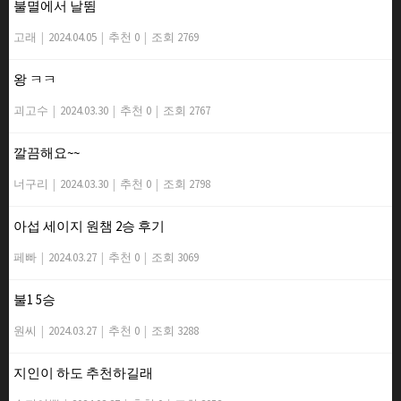
불멸에서 날뜀
고래
|
2024.04.05
|
추천 0
|
조회 2769
왕 ㅋㅋ
괴고수
|
2024.03.30
|
추천 0
|
조회 2767
깔끔해요~~
너구리
|
2024.03.30
|
추천 0
|
조회 2798
아섭 세이지 원챔 2승 후기
페빠
|
2024.03.27
|
추천 0
|
조회 3069
불1 5승
원씨
|
2024.03.27
|
추천 0
|
조회 3288
지인이 하도 추천하길래