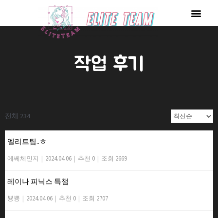
콘
Men
텐
츠
로
작업 후기
건
너
뛰
기
전체 234
엘리트팀..ㅎ
에쎄체인지
|
2024.04.06
|
추천 0
|
조회 2669
레이나 피닉스 특챔
뿅뿅
|
2024.04.06
|
추천 0
|
조회 2707