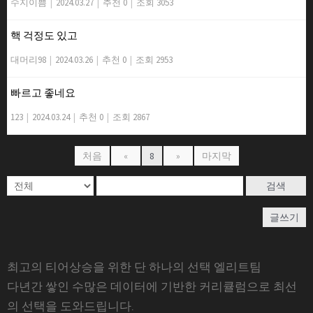
수지이쁨
|
2024.03.27
|
추천 0
|
조회 3053
핵 걱정도 있고
대머리98
|
2024.03.26
|
추천 0
|
조회 2953
빠르고 좋네요
123
|
2024.03.24
|
추천 0
|
조회 2867
처음
«
8
»
마지막
검색
글쓰기
최고의 티어상승을 위한 단 하나의 선택 엘리트팀
다년간 쌓인 수많은 데이터에 기반한 커리큘럼으로 최선
의 선택을 도와드립니다.