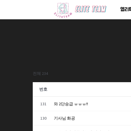
콘
엘리
텐
츠
로
건
너
뛰
기
전체 234
번호
131
와 2단승급 ㅠㅠㅠ!!
130
기사님 화공