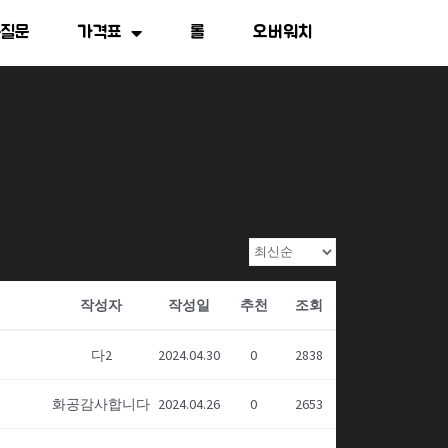
는질문
가격표
롤
오버워치
작성자
작성일
추천
조회
다2
2024.04.30
0
2838
화공감사합니다
2024.04.26
0
2653