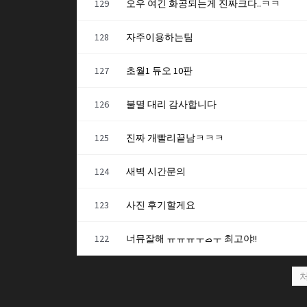
129
오우 여긴 화공되는게 진짜크다..ㅋㅋ
128
자주이용하는팀
127
초월1 듀오 10판
126
불멸 대리 감사합니다
125
진짜 개빨리끝남ㅋㅋㅋ
124
새벽 시간문의
123
사진 후기할게요
122
너뮤잘해 ㅠㅠㅠㅜࡇㅜ 최고야!!