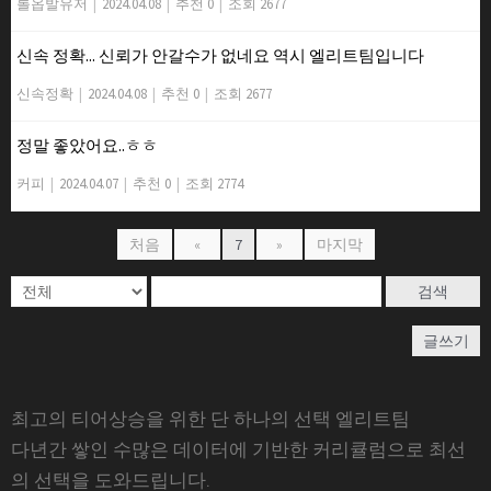
롤옵발유저
|
2024.04.08
|
추천 0
|
조회 2677
신속 정확... 신뢰가 안갈수가 없네요 역시 엘리트팀입니다
신속정확
|
2024.04.08
|
추천 0
|
조회 2677
정말 좋았어요..ㅎㅎ
커피
|
2024.04.07
|
추천 0
|
조회 2774
처음
«
7
»
마지막
검색
글쓰기
최고의 티어상승을 위한 단 하나의 선택 엘리트팀
다년간 쌓인 수많은 데이터에 기반한 커리큘럼으로 최선
의 선택을 도와드립니다.