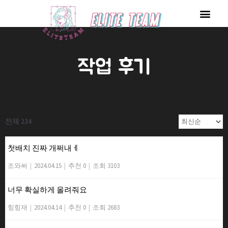
콘
Men
텐
츠
로
작업 후기
건
너
뛰
기
전체 234
첫배치 진짜 개쩌내ㅔ
조와써
|
2024.04.15
|
추천 0
|
조회 3103
너무 확실하게 올려줘요
힝힝재
|
2024.04.14
|
추천 0
|
조회 2683