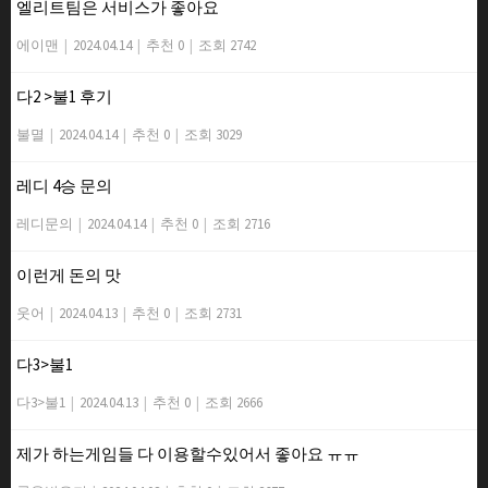
엘리트팀은 서비스가 좋아요
에이맨
|
2024.04.14
|
추천 0
|
조회 2742
다2 >불1 후기
불멸
|
2024.04.14
|
추천 0
|
조회 3029
레디 4승 문의
레디문의
|
2024.04.14
|
추천 0
|
조회 2716
이런게 돈의 맛
웃어
|
2024.04.13
|
추천 0
|
조회 2731
다3>불1
다3>불1
|
2024.04.13
|
추천 0
|
조회 2666
제가 하는게임들 다 이용할수있어서 좋아요 ㅠㅠ