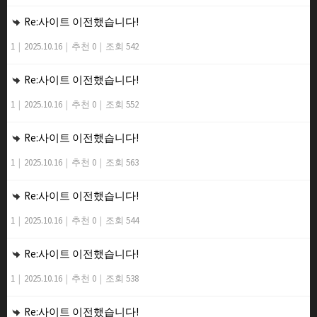
Re:사이트 이전했습니다!
1
|
2025.10.16
|
추천 0
|
조회 542
Re:사이트 이전했습니다!
1
|
2025.10.16
|
추천 0
|
조회 552
Re:사이트 이전했습니다!
1
|
2025.10.16
|
추천 0
|
조회 563
Re:사이트 이전했습니다!
1
|
2025.10.16
|
추천 0
|
조회 544
Re:사이트 이전했습니다!
1
|
2025.10.16
|
추천 0
|
조회 538
Re:사이트 이전했습니다!