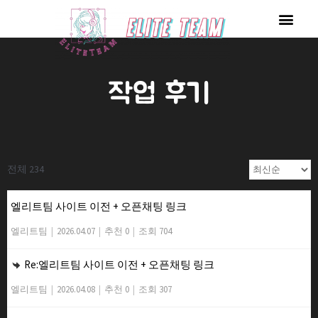
콘
Men
텐
츠
로
작업 후기
건
너
뛰
기
전체 234
엘리트팀 사이트 이전 + 오픈채팅 링크
엘리트팀
|
2026.04.07
|
추천 0
|
조회 704
Re:엘리트팀 사이트 이전 + 오픈채팅 링크
엘리트팀
|
2026.04.08
|
추천 0
|
조회 307