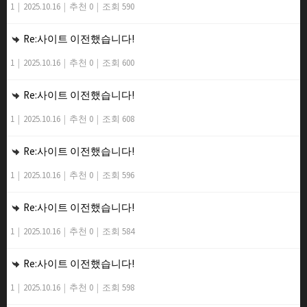
1
|
2025.10.16
|
추천 0
|
조회 590
Re:사이트 이전했습니다!
1
|
2025.10.16
|
추천 0
|
조회 600
Re:사이트 이전했습니다!
1
|
2025.10.16
|
추천 0
|
조회 608
Re:사이트 이전했습니다!
1
|
2025.10.16
|
추천 0
|
조회 596
Re:사이트 이전했습니다!
1
|
2025.10.16
|
추천 0
|
조회 584
Re:사이트 이전했습니다!
1
|
2025.10.16
|
추천 0
|
조회 598