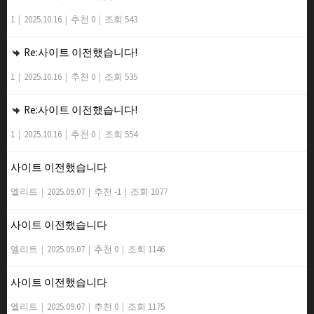
1
|
2025.10.16
|
추천 0
|
조회 543
Re:사이트 이전했습니다!
1
|
2025.10.16
|
추천 0
|
조회 535
Re:사이트 이전했습니다!
1
|
2025.10.16
|
추천 0
|
조회 554
사이트 이전했습니다
엘리트
|
2025.09.07
|
추천 -1
|
조회 1077
사이트 이전했습니다
엘리트
|
2025.09.07
|
추천 0
|
조회 1146
사이트 이전했습니다
엘리트
|
2025.09.07
|
추천 0
|
조회 1175