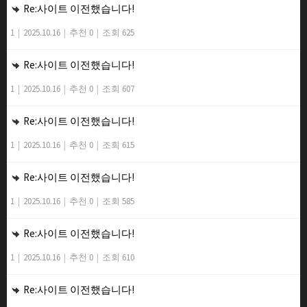
Re:사이트 이전했습니다!
1
|
2025.10.16
|
추천 0
|
조회 625
Re:사이트 이전했습니다!
1
|
2025.10.16
|
추천 0
|
조회 607
Re:사이트 이전했습니다!
1
|
2025.10.16
|
추천 0
|
조회 615
Re:사이트 이전했습니다!
1
|
2025.10.16
|
추천 0
|
조회 585
Re:사이트 이전했습니다!
1
|
2025.10.16
|
추천 0
|
조회 610
Re:사이트 이전했습니다!