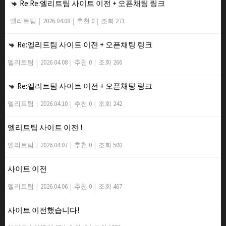
Re:Re:엘리트팀 사이트 이전 + 오픈채팅 링크
엘리트팀
|
2026.04.08
|
추천 0
|
조회 271
Re:엘리트팀 사이트 이전 + 오픈채팅 링크
엘리트팀
|
2026.04.08
|
추천 0
|
조회 266
Re:엘리트팀 사이트 이전 + 오픈채팅 링크
엘리트팀
|
2026.04.10
|
추천 0
|
조회 242
엘리트팀 사이트 이전 !
엘리트팀
|
2026.04.07
|
추천 0
|
조회 500
사이트 이전
엘리트팀
|
2026.04.06
|
추천 0
|
조회 467
사이트 이전했습니다!