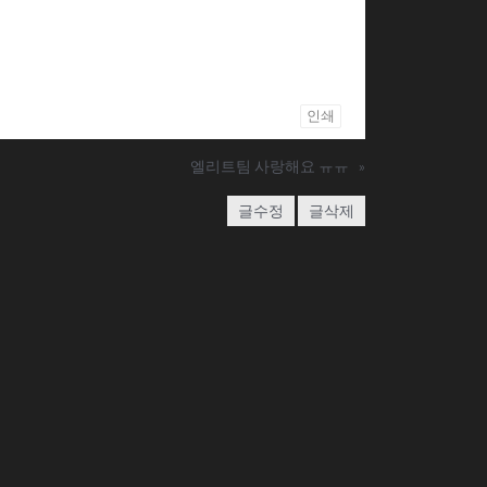
인쇄
엘리트팀 사랑해요 ㅠㅠ
»
글수정
글삭제