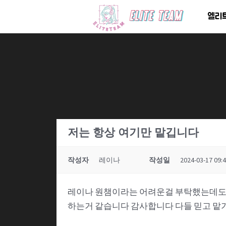
콘
엘리
텐
츠
로
건
너
뛰
기
저는 항상 여기만 맡깁니다
작성자
레이나
작성일
2024-03-17 09:
레이나 원챔이라는 어려운걸 부탁했는데도 
하는거 같습니다 감사합니다 다들 믿고 