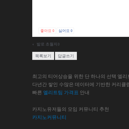
좋아요
0
싫어요
0
«
발로 초월자3
목록보기
답글쓰기
최고의 티어상승을 위한 단 하나의 선택 엘리
다년간 쌓인 수많은 데이터에 기반한 커리큘
빠른
엘리트팀 가격표
안내
카지노유저들의 모임 커뮤니티 추천
카지노커뮤니티