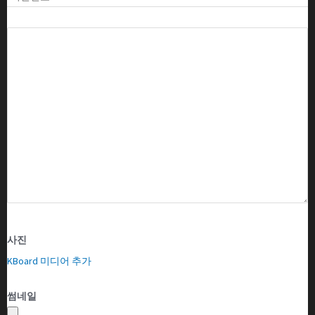
사진
KBoard 미디어 추가
썸네일