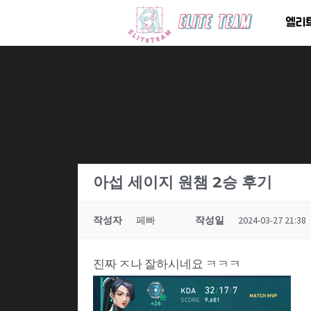
콘
엘리
텐
츠
로
건
너
뛰
기
아섭 세이지 원챔 2승 후기
작성자
페빠
작성일
2024-03-27 21:38
진짜 ㅈ나 잘하시네요 ㅋㅋㅋ