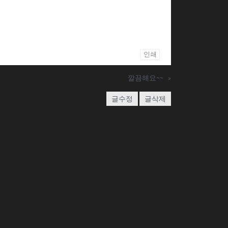
인쇄
깔끔해요~~
»
글수정
글삭제