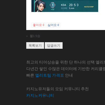
좋아요
0
싫어요
0
«
불1 5승
목록보기
답글쓰기
최고의 티어상승을 위한 단 하나의 선택 엘리
다년간 쌓인 수많은 데이터에 기반한 커리큘
빠른
엘리트팀 가격표
안내
카지노유저들의 모임 커뮤니티 추천
카지노커뮤니티