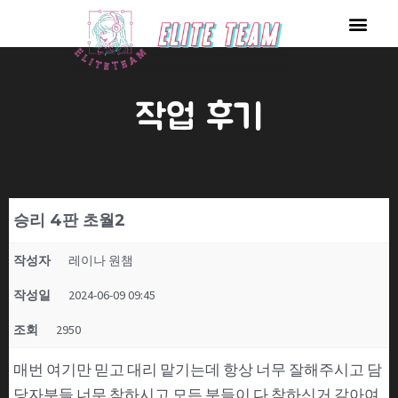
콘
Men
텐
츠
로
작업 후기
건
너
뛰
기
승리 4판 초월2
작성자
레이나 원챔
작성일
2024-06-09 09:45
조회
2950
매번 여기만 믿고 대리 맡기는데 항상 너무 잘해주시고 담
당자분들 너무 착하시고 모든 분들이 다 착하신거 같아여