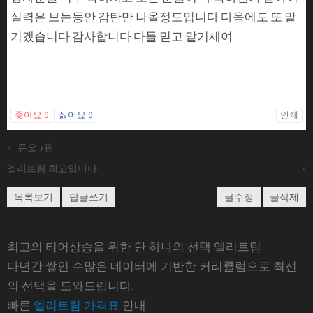
실력은 보는동안 감탄만 나올정도입니다 다음에도 또 맡
기겠습니다 감사합니다 다들 믿고 맡기세여
좋아요
0
싫어요
0
인쇄
«
듀오 7판
엘리트팀 최고입니다
»
목록보기
답글쓰기
글수정
글삭제
최고의 티어상승을 위한 단 하나의 선택 엘리트팀
다년간 쌓인 수많은 데이터에 기반한 커리큘럼으로 최선
의 선택을 도와드립니다.
빠른
엘리트팀 가격표
안내