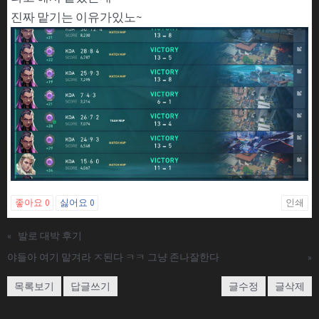
진짜 맡기는 이유가있노~
좋아요
0
싫어요
0
인쇄
«
발로 대박 후기
야들아 여기 맡겨라 ㅈ된다 ㅋㅋ 그냥 존나잘한다
»
목록보기
답글쓰기
글수정
글삭제