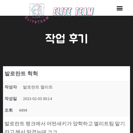
콘
Men
텐
츠
로
작업 후기
건
너
뛰
기
발로란트 헉헉
작성자
발로란트 엘리트
작성일
2023-02-03 00:14
조회
4494
발로란트 랭크에서 어떤새키가 양학하고 엘리트팀 맡기
라고 해서 맡겼는데 ㅋㅋ