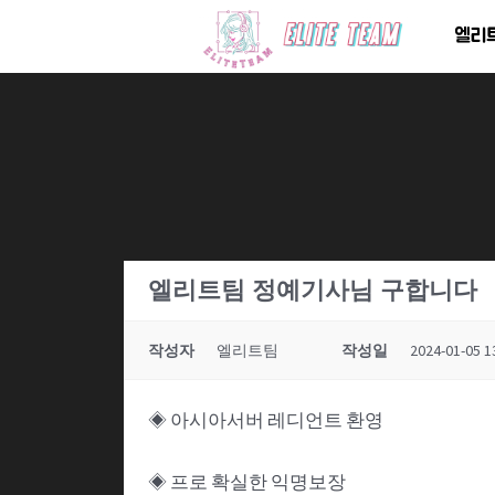
콘
엘리
텐
츠
로
건
너
뛰
기
엘리트팀 정예기사님 구합니다
작성자
엘리트팀
작성일
2024-01-05 1
◈ 아시아서버 레디언트 환영
◈ 프로 확실한 익명보장