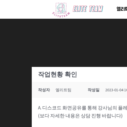
콘
엘리
텐
츠
로
건
너
뛰
기
작업현황 확인
작성자
엘리트팀
작성일
2023-01-04 1
A. 디스코드 화면공유를 통해 강사님의 플
(보다 자세한 내용은 상담 진행 바랍니다)