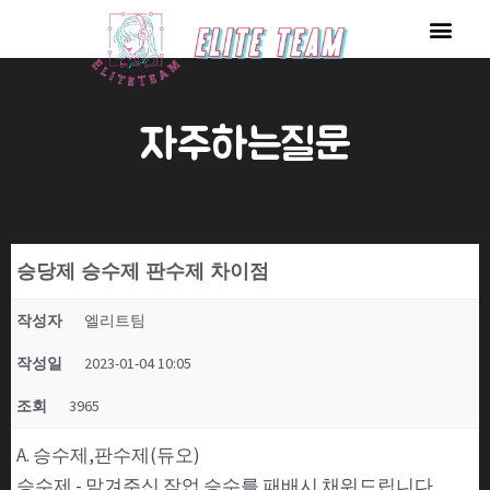
콘
Men
텐
츠
로
자주하는질문
건
너
뛰
기
승당제 승수제 판수제 차이점
작성자
엘리트팀
작성일
2023-01-04 10:05
조회
3965
A. 승수제,판수제(듀오)
승수제 - 맡겨주신 작업 승수를 패배시 채워드립니다.