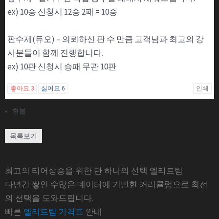
ex) 10승 신청시 12승 2패 = 10승
판수제(듀오) – 의뢰하신 판 수 만큼 고객님과 최고의 강
사분들이 함께 진행합니다.
ex) 10판 신청시 승패 무관 10판
좋아요
3
싫어요
6
인쇄
«
환불
목록보기
최고의 티어상승을 위한 단 하나의 선택 엘리트팀
다년간 쌓인 수많은 데이터에 기반한 커리큘럼으로 최선
의 선택을 도와드립니다.
빠른
엘리트팀 가격표
안내