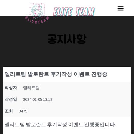
콘
Men
텐
츠
로
공지사항
건
너
뛰
기
엘리트팀 발로란트 후기작성 이벤트 진행중
작성자
엘리트팀
작성일
2024-01-05 13:12
조회
3479
엘리트팀 발로란트 후기작성 이벤트 진행중입니다.