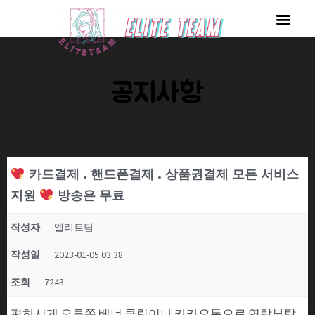
콘
Men
텐
츠
로
공지사항
건
너
뛰
기
카드결제 . 핸드폰결제 . 상품권결제 모든 서비스
지원
방송은 무료
작성자
엘리트팀
작성일
2023-01-05 03:38
조회
7243
편하시게 오른쪽 베너 클릭이나 카카오톡으로 연락부탁