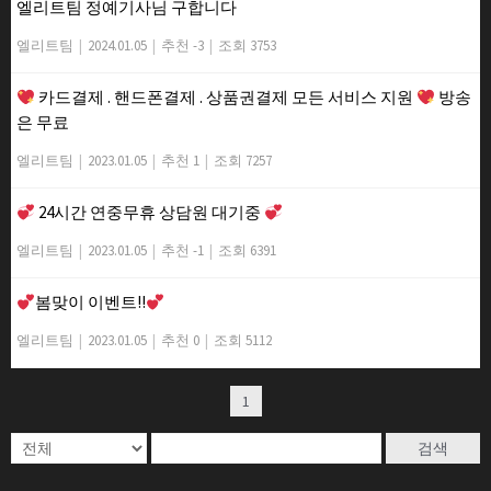
엘리트팀 정예기사님 구합니다
엘리트팀
|
2024.01.05
|
추천 -3
|
조회 3753
카드결제 . 핸드폰결제 . 상품권결제 모든 서비스 지원
방송
은 무료
엘리트팀
|
2023.01.05
|
추천 1
|
조회 7257
24시간 연중무휴 상담원 대기중
엘리트팀
|
2023.01.05
|
추천 -1
|
조회 6391
봄맞이 이벤트!!
엘리트팀
|
2023.01.05
|
추천 0
|
조회 5112
1
검색