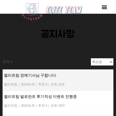
콘
Men
텐
츠
로
공지사항
건
너
뛰
기
전체 6
엘리트팀 정예기사님 구합니다.
엘리트팀
|
2024.01.05
|
추천 0
|
조회 3210
엘리트팀 발로란트 후기작성 이벤트 진행중
엘리트팀
|
2024.01.05
|
추천 0
|
조회 3474