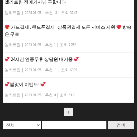
엘리트팀 정예기사님 구합니다
엘리트팀
|
2024.01.05
|
추천 -3
|
조회 3747
카드결제 . 핸드폰결제 . 상품권결제 모든 서비스 지원
방송
은 무료
엘리트팀
|
2023.01.05
|
추천 1
|
조회 7252
24시간 연중무휴 상담원 대기중
엘리트팀
|
2023.01.05
|
추천 -1
|
조회 6389
봄맞이 이벤트!!
엘리트팀
|
2023.01.05
|
추천 0
|
조회 5111
1
검색