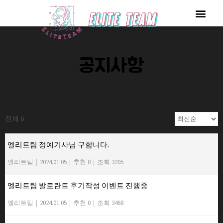
콘
Men
텐
츠
로
공지사항
건
너
뛰
기
전체 6
엘리트팀 정예기사님 구합니다.
엘리트팀
|
2024.01.05
|
추천 0
|
조회 3205
엘리트팀 발로란트 후기작성 이벤트 진행중
엘리트팀
|
2024.01.05
|
추천 0
|
조회 3468