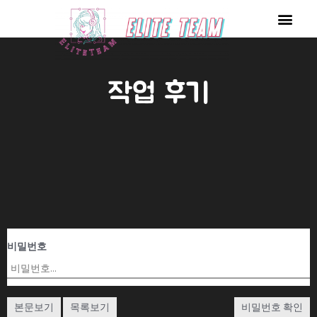
콘
Men
텐
츠
로
작업 후기
건
너
뛰
기
비밀번호
본문보기
목록보기
비밀번호 확인