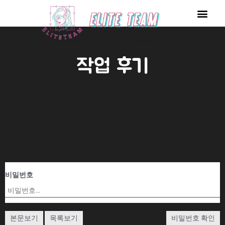
콘
Men
텐
츠
로
작업 후기
건
너
뛰
기
비밀번호
본문보기
목록보기
비밀번호 확인