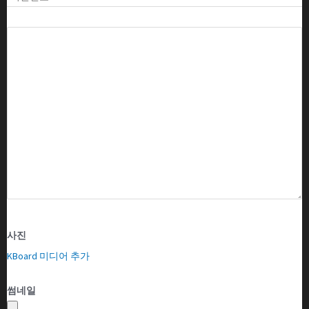
사진
KBoard 미디어 추가
썸네일