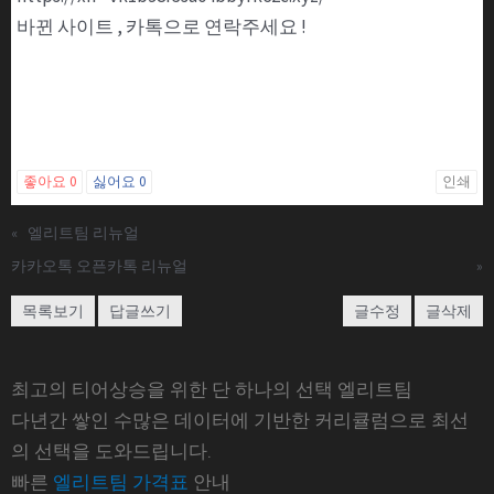
바뀐 사이트 , 카톡으로 연락주세요 !
좋아요
0
싫어요
0
인쇄
«
엘리트팀 리뉴얼
카카오톡 오픈카톡 리뉴얼
»
목록보기
답글쓰기
글수정
글삭제
최고의 티어상승을 위한 단 하나의 선택 엘리트팀
다년간 쌓인 수많은 데이터에 기반한 커리큘럼으로 최선
의 선택을 도와드립니다.
빠른
엘리트팀 가격표
안내