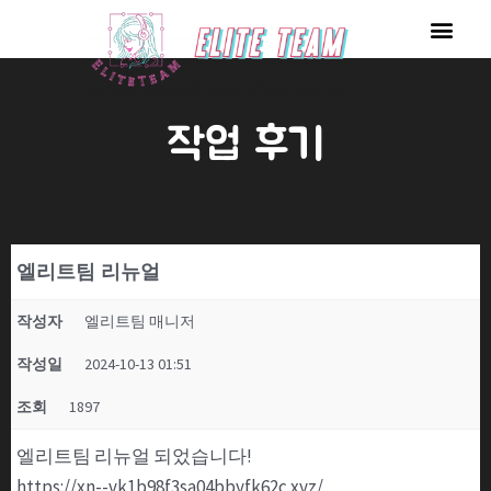
콘
Men
텐
츠
로
작업 후기
건
너
뛰
기
엘리트팀 리뉴얼
작성자
엘리트팀 매니저
작성일
2024-10-13 01:51
조회
1897
엘리트팀 리뉴얼 되었습니다!
https://xn--vk1b98f3sa04bbyfk62c.xyz/