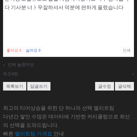
다 기사분 너ㅏ무잘하셔서 덕분에 편하게 올렸습니다
좋아요
0
싫어요
0
인쇄
«
진짜 놀랬어요
듀오4판
»
목록보기
답글쓰기
글수정
글삭제
최고의 티어상승을 위한 단 하나의 선택 엘리트팀
다년간 쌓인 수많은 데이터에 기반한 커리큘럼으로 최선
의 선택을 도와드립니다.
빠른
엘리트팀 가격표
안내