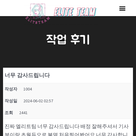
콘
Men
텐
츠
로
작업 후기
건
너
뛰
기
너무 감사드립니다
작성자
1004
작성일
2024-06-02 02:57
조회
2441
진짜 엘리트팀 너무 감사드립니다 배정 잘해주셔서 기사
분이랑 초월듀오로 불멸 처음찍어봤어요 너무 감사합니