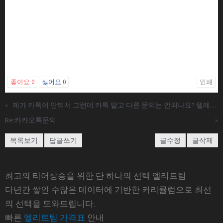
좋아요
0
싫어요
0
인쇄
«
제가 카톡이 안되서 그런데 카톡 말고 다른 문의는 안되나요? 텔레그램 찾아보니 없어서요.
Re:카카오톡문의
»
목록보기
답글쓰기
글수정
글삭제
최고의 티어상승을 위한 단 하나의 선택 엘리트팀
다년간 쌓인 수많은 데이터에 기반한 커리큘럼으로 최선
의 선택을 도와드립니다.
빠른
엘리트팀 가격표
안내