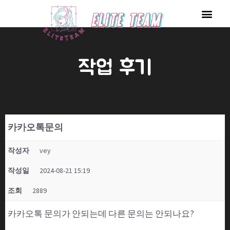
콘
Men
텐
츠
로
작업 후기
건
너
뛰
기
카카오톡문의
작성자
vey
작성일
2024-08-21 15:19
조회
2889
카카오톡 문의가 안되는데 다른 문의는 안되나요?