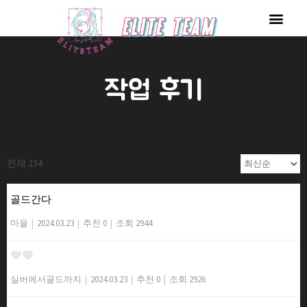
콘
Men
텐
츠
로
작업 후기
건
너
뛰
기
전체 234
골드간다
마을
|
2024.03.23
|
추천 0
|
조회 2944
실버에서골드까지
|
2024.03.23
|
추천 0
|
조회 2926