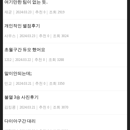
여기만한 팀이 없는 듯..
재균
|
2024.03.23
|
추천 0
|
조회 2919
개인적인 별점후기
사우스
|
2024.03.23
|
추천 0
|
조회 3024
초월구간 듀오 했어요
1212
|
2024.03.22
|
추천 0
|
조회 3288
말이안되는데;
민교
|
2024.03.21
|
추천 0
|
조회 3350
불멸 3승 사진후기
김킹콩
|
2024.03.21
|
추천 0
|
조회 3070
다이아구간 대리