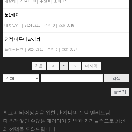
개잘해
|
2024.03.20
|
추천 0
|
조회 3280
불1배치
배치맡김!
|
2024.03.19
|
추천 0
|
조회 3318
전적 너무티날까봐
플레찍음ㅋ
|
2024.03.19
|
추천 0
|
조회 3037
처음
«
9
»
마지막
검색
글쓰기
최고의 티어상승을 위한 단 하나의 선택 엘리트팀
다년간 쌓인 수많은 데이터에 기반한 커리큘럼으로 최선
의 선택을 도와드립니다.