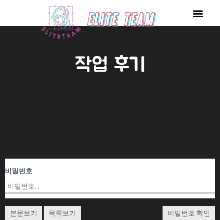
콘
Men
텐
츠
로
작업 후기
건
너
뛰
기
비밀번호
본문보기
목록보기
비밀번호 확인