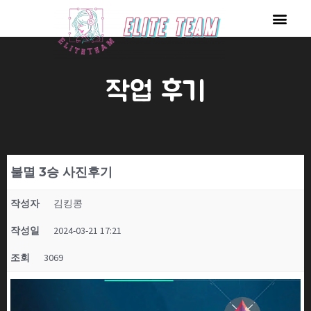
콘
Men
텐
츠
로
작업 후기
건
너
뛰
기
불멸 3승 사진후기
작성자
김킹콩
작성일
2024-03-21 17:21
조회
3069