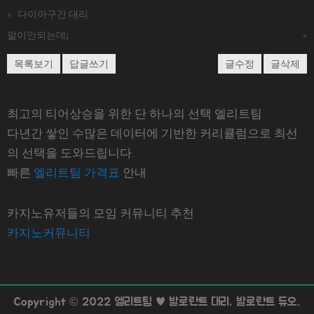
«
다이아구간 대리
말이안되는데;
»
목록보기
답글쓰기
글수정
글삭제
최고의 티어상승을 위한 단 하나의 선택 엘리트팀
다년간 쌓인 수많은 데이터에 기반한 커리큘럼으로 최선
의 선택을 도와드립니다.
빠른
엘리트팀 가격표
안내
카지노유저들의 모임 커뮤니티 추천
카지노커뮤니티
Copyright © 2022 엘리트팀 ♥ 발로란트 대리, 발로란트 듀오,