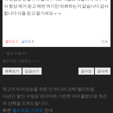
서 항상 제가 믿고 매번 여기만 의뢰하는거 같습니다 감사
합니다 다들 믿고 맡기세요ㅜㅜ
좋아요
0
싫어요
0
인쇄
«
발로 초월자3
엘리트팀 사랑해요 ㅠㅠ
»
목록보기
답글쓰기
글수정
글삭제
최고의 티어상승을 위한 단 하나의 선택 엘리트팀
다년간 쌓인 수많은 데이터에 기반한 커리큘럼으로 최선
의 선택을 도와드립니다.
빠른
엘리트팀 가격표
안내