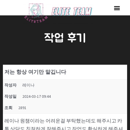
콘
Men
텐
츠
로
작업 후기
건
너
뛰
기
저는 항상 여기만 맡깁니다
작성자
레이나
작성일
2024-03-17 09:44
조회
2891
레이나 원챔이라는 어려운걸 부탁했는데도 해주시고 카
톡 상담도 친절하게 잘해주시고 작업도 확실하게 해주셔