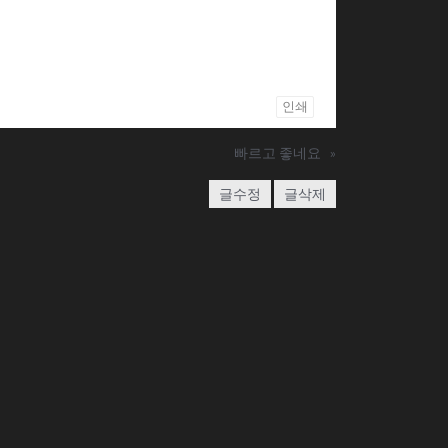
인쇄
빠르고 좋네요
»
글수정
글삭제