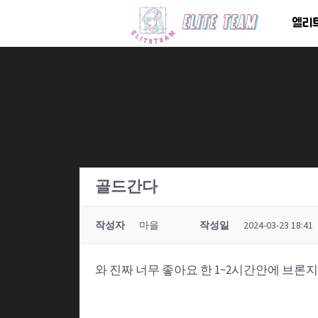
콘
엘리
텐
츠
로
건
너
뛰
기
골드간다
작성자
마을
작성일
2024-03-23 18:41
와 진짜 너무 좋아요 한 1~2시간안에 브론