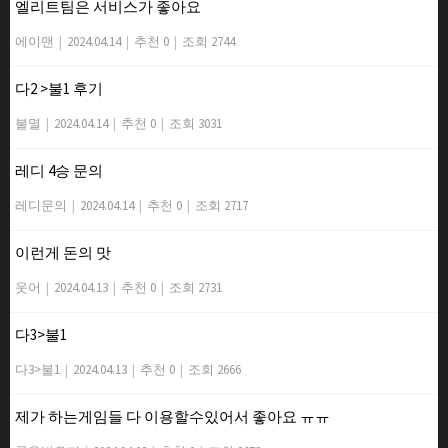
엘리트팀은 서비스가 좋아요
에이맨
|
2024.04.14
|
추천 0
|
조회 2744
다2 >불1 후기
불멸
|
2024.04.14
|
추천 0
|
조회 3031
레디 4승 문의
레디문의
|
2024.04.14
|
추천 0
|
조회 2717
이런게 돈의 맛
웃어
|
2024.04.13
|
추천 0
|
조회 2731
다3>불1
다3>불1
|
2024.04.13
|
추천 0
|
조회 2666
제가 하는게임들 다 이용할수있어서 좋아요 ㅠㅠ