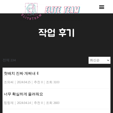
콘
Men
텐
츠
로
작업 후기
건
너
뛰
기
전체 234
첫배치 진짜 개쩌내ㅔ
조와써
|
2024.04.15
|
추천 0
|
조회 3103
너무 확실하게 올려줘요
힝힝재
|
2024.04.14
|
추천 0
|
조회 2683