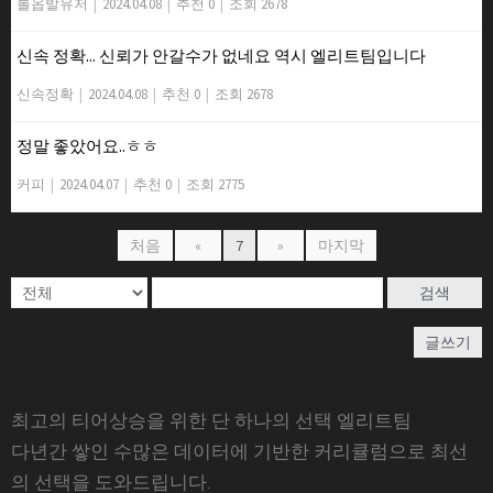
롤옵발유저
|
2024.04.08
|
추천 0
|
조회 2678
신속 정확... 신뢰가 안갈수가 없네요 역시 엘리트팀입니다
신속정확
|
2024.04.08
|
추천 0
|
조회 2678
정말 좋았어요..ㅎㅎ
커피
|
2024.04.07
|
추천 0
|
조회 2775
처음
«
7
»
마지막
검색
글쓰기
최고의 티어상승을 위한 단 하나의 선택 엘리트팀
다년간 쌓인 수많은 데이터에 기반한 커리큘럼으로 최선
의 선택을 도와드립니다.