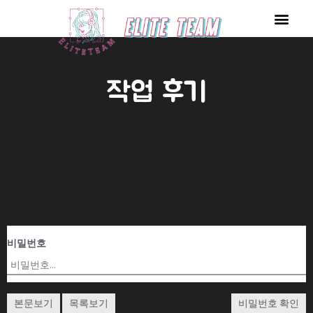
콘
Men
텐
츠
로
작업 후기
건
너
뛰
기
비밀번호
본문보기
목록보기
비밀번호 확인