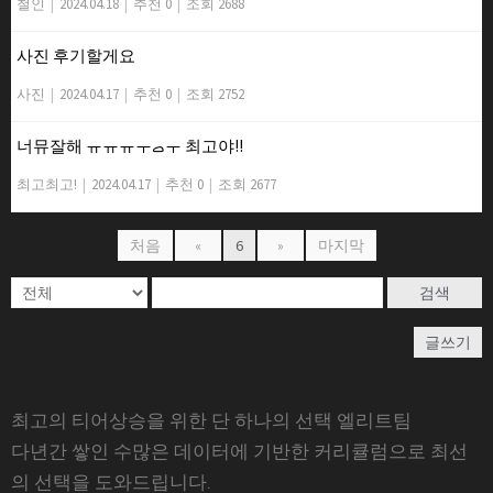
철인
|
2024.04.18
|
추천 0
|
조회 2688
사진 후기할게요
사진
|
2024.04.17
|
추천 0
|
조회 2752
너뮤잘해 ㅠㅠㅠㅜࡇㅜ 최고야!!
최고최고!
|
2024.04.17
|
추천 0
|
조회 2677
처음
«
6
»
마지막
검색
글쓰기
최고의 티어상승을 위한 단 하나의 선택 엘리트팀
다년간 쌓인 수많은 데이터에 기반한 커리큘럼으로 최선
의 선택을 도와드립니다.