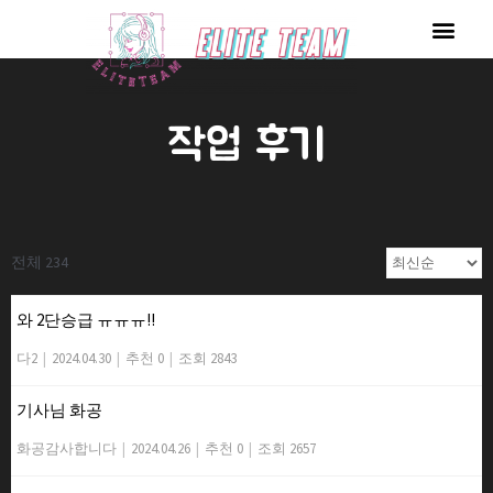
콘
Men
텐
츠
로
작업 후기
건
너
뛰
기
전체 234
와 2단승급 ㅠㅠㅠ!!
다2
|
2024.04.30
|
추천 0
|
조회 2843
기사님 화공
화공감사합니다
|
2024.04.26
|
추천 0
|
조회 2657