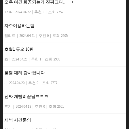
오우 여긴 화공되는게 진짜크다..ㅋㅋ
1234
|
2024.04.22
|
추천 0
|
조회 2752
자주이용하는팀
엘리트
|
2024.04.21
|
추천 0
|
조회 2605
초월1 듀오 10판
초
|
2024.04.20
|
추천 1
|
조회 2936
불멸 대리 감사합니다
.
|
2024.04.20
|
추천 0
|
조회 2777
진짜 개빨리끝남ㅋㅋㅋ
후기
|
2024.04.18
|
추천 0
|
조회 2661
새벽 시간문의