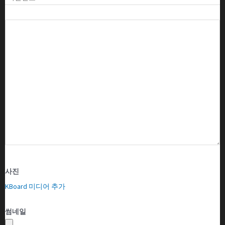
사진
KBoard 미디어 추가
썸네일