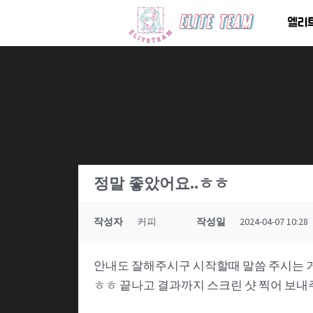
콘
엘리
텐
츠
로
건
너
뛰
기
정말 좋았어요..ㅎㅎ
작성자
커피
작성일
2024-04-07 10:28
안내도 잘해주시구 시작할때 말씀 주시는 거
ㅎㅎ 끝나고 결과까지 스크린 샷 찍어 보내주