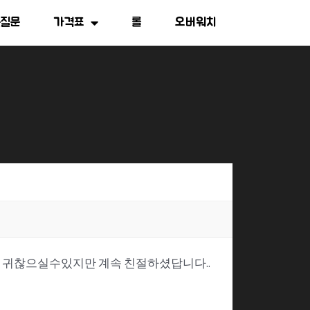
는질문
가격표
롤
오버워치
ㅎ 귀찮으실수있지만 계속 친절하셨답니다..