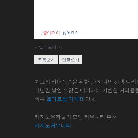
좋아요
0
싫어요
0
«
엘리트팀..ㅎ
목록보기
답글쓰기
최고의 티어상승을 위한 단 하나의 선택 엘리
다년간 쌓인 수많은 데이터에 기반한 커리큘
빠른
엘리트팀 가격표
안내
카지노유저들의 모임 커뮤니티 추천
카지노커뮤니티