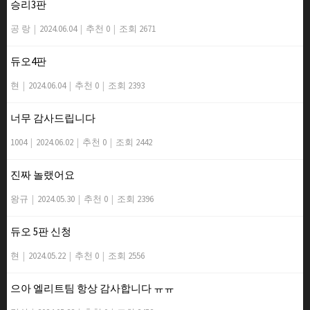
승리3판
공 랑
|
2024.06.04
|
추천 0
|
조회 2671
듀오4판
현
|
2024.06.04
|
추천 0
|
조회 2393
너무 감사드립니다
1004
|
2024.06.02
|
추천 0
|
조회 2442
진짜 놀랬어요
왕규
|
2024.05.30
|
추천 0
|
조회 2396
듀오 5판 신청
현
|
2024.05.22
|
추천 0
|
조회 2556
으아 엘리트팀 항상 감사합니다 ㅠㅠ