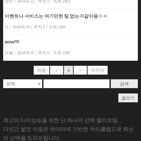
랑쉬
|
2024.05.22
|
추천 0
|
조회 2452
이벤트나 서비스는 여기만한 팀 없는거같아용ㅇㅇ
11
|
2024.05.18
|
추천 0
|
조회 2403
wow!!!!
버블
|
2024.05.16
|
추천 0
|
조회 2340
처음
«
4
»
마지막
검색
글쓰기
최고의 티어상승을 위한 단 하나의 선택 엘리트팀
다년간 쌓인 수많은 데이터에 기반한 커리큘럼으로 최선
의 선택을 도와드립니다.