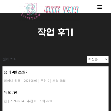
콘
Men
텐
츠
로
작업 후기
건
너
뛰
기
전체 234
승리 4판 초월2
레이나 원챔
|
2024.06.09
|
추천 0
|
조회 2956
듀오 7판
현
|
2024.06.04
|
추천 0
|
조회 2650