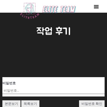
콘
Men
텐
츠
로
작업 후기
건
너
뛰
기
비밀번호
본문보기
목록보기
비밀번호 확인