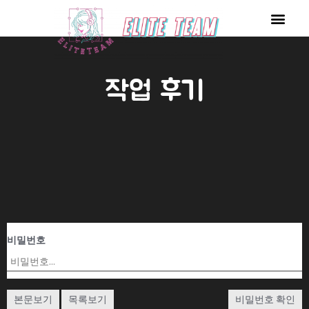
콘
Men
텐
츠
로
작업 후기
건
너
뛰
기
비밀번호
본문보기
목록보기
비밀번호 확인