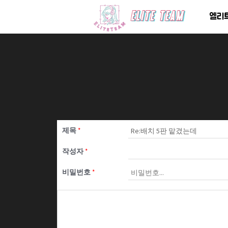
콘
엘리
텐
츠
로
건
너
뛰
기
제목
*
작성자
*
비밀번호
*