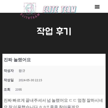
콘
Men
텐
츠
로
작업 후기
건
너
뛰
기
진짜 놀랬어요
작성자
왕규
작성일
2024-05-30 22:15
조회
2395
진짜 빠르게 끝내주셔서 넘 놀랬어요 ㄷㄷ 엄청 잘하시네
요 잘 이용했습니다 ㅎㅎ!! 종종 찾아올게요