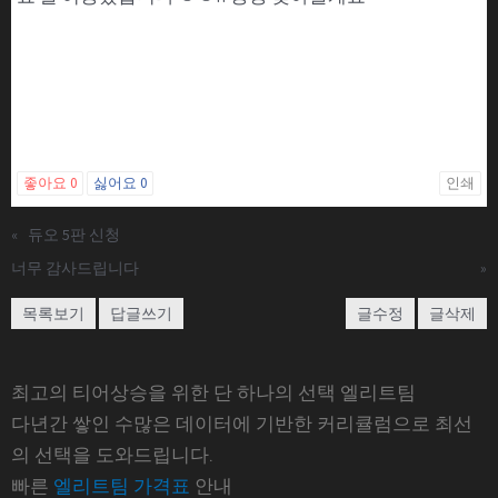
좋아요
0
싫어요
0
인쇄
«
듀오 5판 신청
너무 감사드립니다
»
목록보기
답글쓰기
글수정
글삭제
최고의 티어상승을 위한 단 하나의 선택 엘리트팀
다년간 쌓인 수많은 데이터에 기반한 커리큘럼으로 최선
의 선택을 도와드립니다.
빠른
엘리트팀 가격표
안내