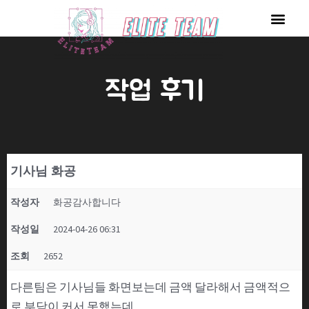
콘
Men
텐
츠
로
작업 후기
건
너
뛰
기
기사님 화공
작성자
화공감사합니다
작성일
2024-04-26 06:31
조회
2652
다른팀은 기사님들 화면보는데 금액 달라해서 금액적으
로 부담이 커서 못했는데