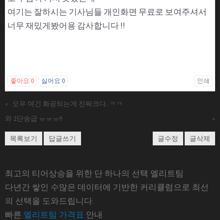
여기는 잘하시는 기사님들 개인화면 무료로 보여주셔서
너무 재밌게봤어용 감사합니다 !!
좋아요
0
싫어요
0
인쇄
«
오우 여긴 화공되는게 진짜크다..ㅋㅋ
와 2단승급 ㅠㅠㅠ!!
»
목록보기
답글쓰기
글수정
글삭제
최고의 티어상승을 위한 단 하나의 선택 엘리트팀
다년간 쌓인 수많은 데이터에 기반한 커리큘럼으로 최선
의 선택을 도와드립니다.
빠른
엘리트팀 가격표
안내