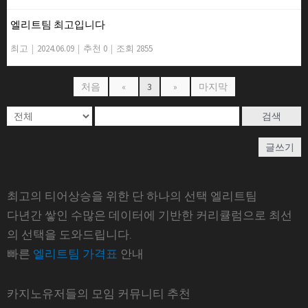
엘리트팀 최고입니다
최고
|
2024.06.09
|
추천 0
|
조회 2855
처음
«
3
»
마지막
검색
글쓰기
최고의 티어상승을 위한 단 하나의 선택 엘리트팀
다년간 쌓인 수많은 데이터에 기반한 커리큘럼으로 최선
의 선택을 도와드립니다.
빠른
엘리트팀 가격표
안내
카지노유저들의 모임 커뮤니티 추천