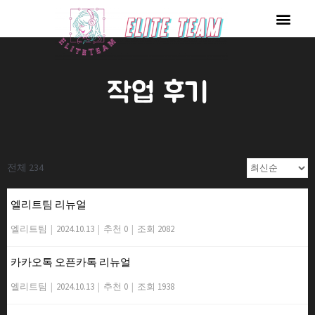
콘
Men
텐
츠
로
작업 후기
건
너
뛰
기
전체 234
엘리트팀 리뉴얼
엘리트팀
|
2024.10.13
|
추천 0
|
조회 2082
카카오톡 오픈카톡 리뉴얼
엘리트팀
|
2024.10.13
|
추천 0
|
조회 1938