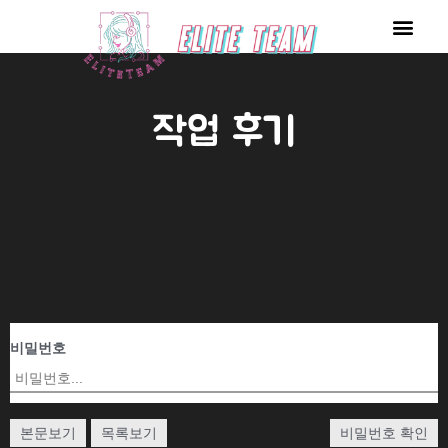
콘
Men
텐
츠
로
작업 후기
건
너
뛰
기
비밀번호
본문보기
목록보기
비밀번호 확인