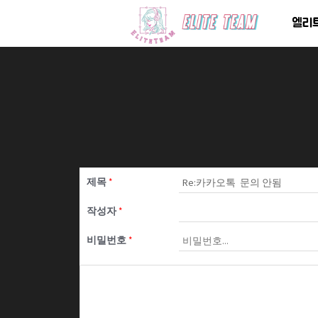
콘
엘리
텐
츠
로
건
너
뛰
기
제목
*
작성자
*
비밀번호
*