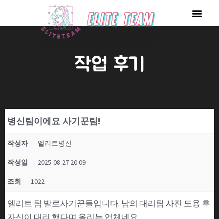
콘
Men
텐
츠
로
작업 후기
건
너
뛰
기
병신팀이에요 사기꾼팀!
작성자
엘리트병신
작성일
2025-08-27 20:09
조회
1022
엘리트 팀 발로사기꾼들입니다. 남의 대리팀 사진 도용 후
자신이 대리 했다며 올리는 업체네요