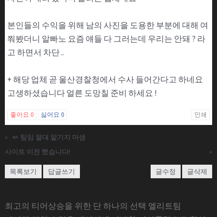
본인들의 수익을 위해 남의 사진을 도용한 부분에 대해 여
쭤봤더니 알빠노 요즘 얘들 다 그러는데 우리는 안돼 ? 라
고 하면서 차단 ..
+ 해당 업체 곧 울산경찰청에서 수사 들어간다고 하네요
고생하셨습니다 얼른 도망칠 준비 하세요 !
좋아요
0
싫어요
0
인쇄
«
ㅄ 팀임 절대 맡기지 마샘
사이트 이전 했습니다!
»
목록보기
답글쓰기
글수정
글삭제
최고의 티어상승을 위한 단 하나의 선택 엘리트팀