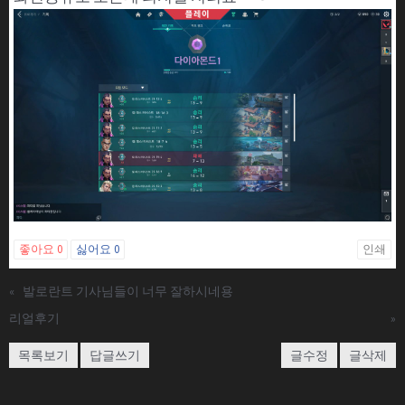
좋아요
0
싫어요
0
인쇄
«
발로란트 기사님들이 너무 잘하시네용
리얼후기
»
목록보기
답글쓰기
글수정
글삭제