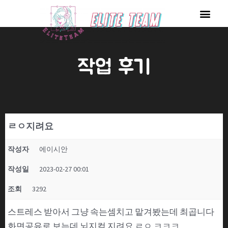
콘
Men
텐
츠
로
작업 후기
건
너
뛰
기
ㄹㅇ지려요
작성자
에이시안
작성일
2023-02-27 00:01
조회
3292
스트레스 받아서 그냥 속는셈치고 맡겨봤는데 최곱니다
화면공유로 보는데 뇌지컬 지려요 ㄹㅇ ㅋㅋㅋ