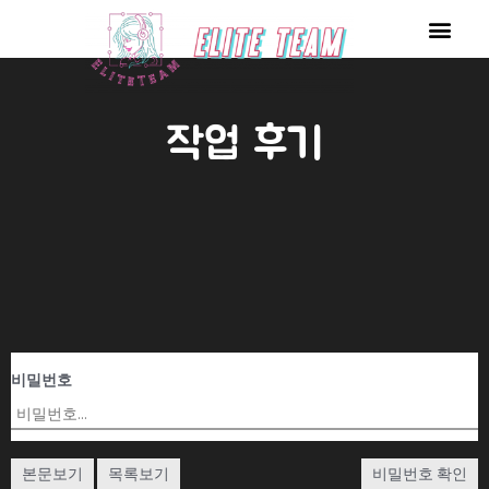
콘
Men
텐
츠
로
작업 후기
건
너
뛰
기
비밀번호
본문보기
목록보기
비밀번호 확인