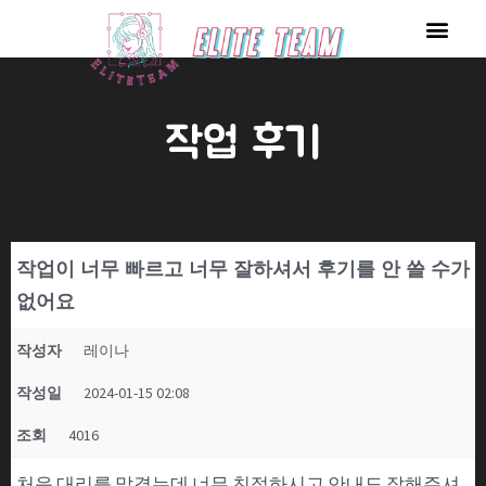
콘
Men
텐
츠
로
작업 후기
건
너
뛰
기
작업이 너무 빠르고 너무 잘하셔서 후기를 안 쓸 수가
없어요
작성자
레이나
작성일
2024-01-15 02:08
조회
4016
처음 대리를 맡겼는데 너무 친절하시고 안내도 잘해주셔