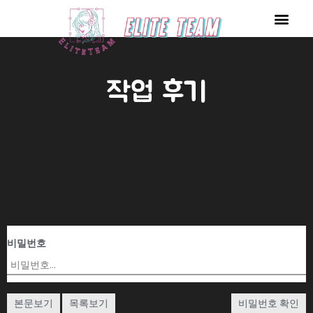
콘
Men
텐
츠
로
작업 후기
건
너
뛰
기
비밀번호
본문보기
목록보기
비밀번호 확인