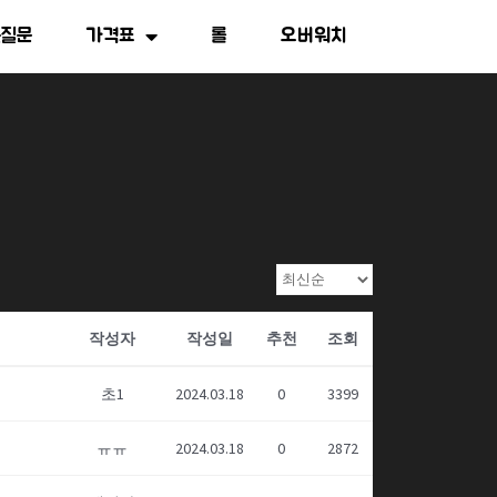
는질문
가격표
롤
오버워치
작성자
작성일
추천
조회
초1
2024.03.18
0
3399
ㅠㅠ
2024.03.18
0
2872