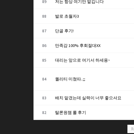
89
저는 항상 여기만 맡깁니다
88
발로 초월자3
87
단골 후기!
86
만족감 100% 후회절대XX
85
대리는 앞으로 여기서 하세용~
84
퀄리티 미쳤따..;;
83
배치 맡겼는데 실력이 너무 좋으셔요
82
탈론원챔 롤 후기