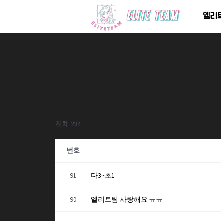
콘
엘리
텐
츠
로
건
너
뛰
기
전체 234
번호
91
다3~초1
90
엘리트팀 사랑해요 ㅠㅠ