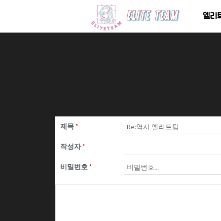
콘
엘리
텐
츠
로
건
너
뛰
기
제목
*
작성자
*
비밀번호
*