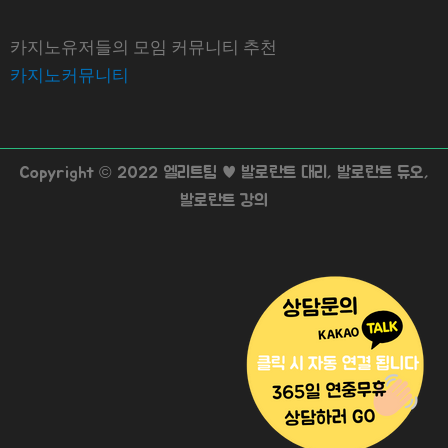
카지노유저들의 모임 커뮤니티 추천
카지노커뮤니티
Copyright © 2022 엘리트팀 ♥ 발로란트 대리, 발로란트 듀오,
발로란트 강의