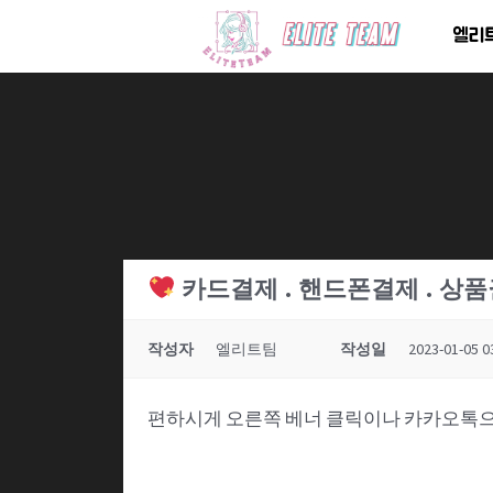
콘
엘리
텐
츠
로
건
너
뛰
기
카드결제 . 핸드폰결제 . 상
작성자
엘리트팀
작성일
2023-01-05 0
편하시게 오른쪽 베너 클릭이나 카카오톡으